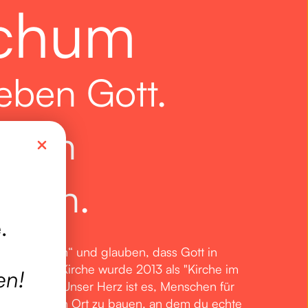
chum
ieben Gott.
ieben
chen.
e
.
 auf Bochum“ und glauben, dass Gott in
rkt. Die Ava Kirche wurde 2013 als "Kirche im
en!
gegründet. Unser Herz ist es, Menschen für
hen und einen Ort zu bauen, an dem du echte