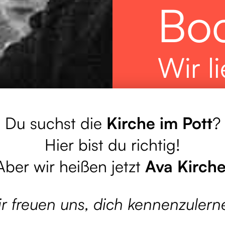
Bo
Wir l
Wir l
Du suchst die
Kirche im Pott
?
Mens
Hier bist du richtig!
Aber wir heißen jetzt
Ava Kirch
Wir haben „Bock
unserer Stadt wi
r freuen uns, dich kennenzulern
Pott" in Bochum 
Jesus zu erreic