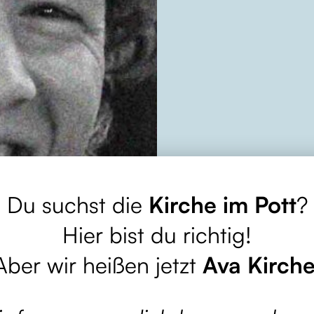
Sei
Du suchst die
Kirche im Pott
?
Geme
Hier bist du richtig!
Aber wir heißen jetzt
Ava Kirch
Unter