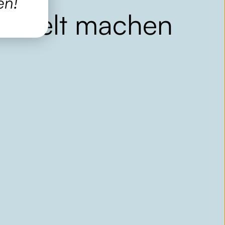
en!
r Welt machen