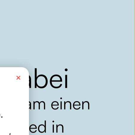
 dabei
insam einen
e
.
schied in